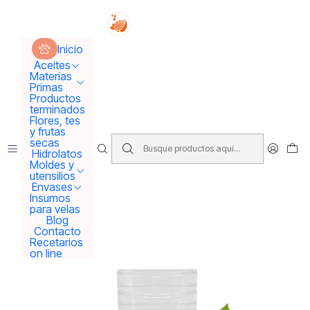
Tus sueños se concretan aquí !!!
Inicio
Hidrolatos y extractos
Hidrolato de Jazmín
Inicio
Aceites
Materias
Primas
Productos
terminados
Flores, tes
y frutas
secas
Hidrolatos
Moldes y
utensilios
Envases
Insumos
para velas
Blog
Contacto
Recetarios
on line