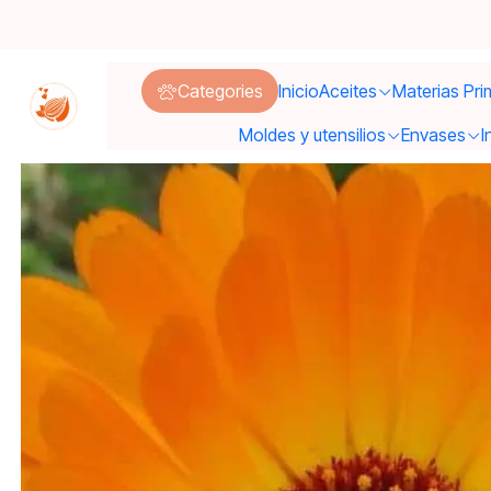
Categories
Inicio
Aceites
Materias Pri
Moldes y utensilios
Envases
I