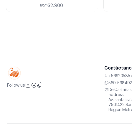
$2.900
from
Contáctanos
+569205857
569-598492
Follow us
De Castañas 
address
Av. santa is
7501422 San
Región Metro