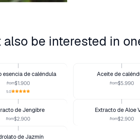
 also be interested in on
|
|
 esencia de caléndula
Aceite de calénd
$1.900
$5.990
from
from
5.0
|
|
racto de Jengibre
Extracto de Aloe 
$2.900
$2.900
from
from
|
drolato de Jazmín