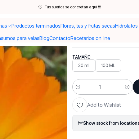
Inicio
Hidrolatos y extractos
Extracto caléndula
Tus sueños se concretan aquí !!!
mas
Productos terminados
Flores, tes y frutas secas
Hidrolatos
|
Extracto ca
nsumos para velas
Blog
Contacto
Recetarios on line
TAMAÑO
30 ml
100 ML
Quantity
Add to Wishlist
Show stock from location