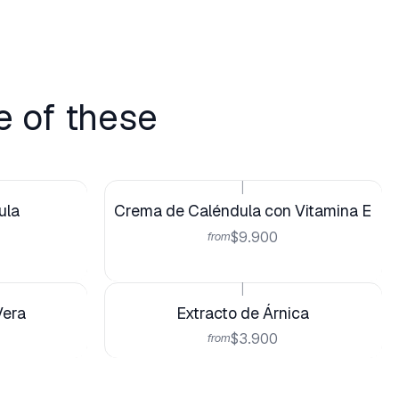
e of these
|
ula
Crema de Caléndula con Vitamina E
$9.900
from
|
Vera
Extracto de Árnica
$3.900
from