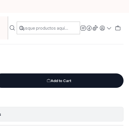
léndula
Add to Cart
s