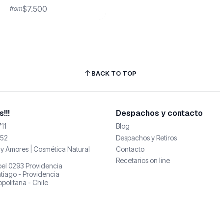
$7.500
from
BACK TO TOP
!!!
Despachos y contacto
11
Blog
52
Despachos y Retiros
y Amores | Cosmética Natural
Contacto
Recetarios on line
abel 0293 Providencia
tiago - Providencia
politana - Chile