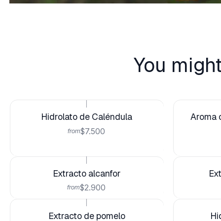
You might
|
Hidrolato de Caléndula
Aroma o
$7.500
from
|
Extracto alcanfor
Ext
$2.900
from
|
Extracto de pomelo
Hi