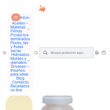
Tus sueños se concretan aquí !!!
Inicio
Materias Primas
Colorantes y Pigmentos
Inicio
Colorantes Líquidos
Colorante Vicuña (beige)
Aceites
Materias
Primas
Productos
terminados
Flores, tes
y frutas
secas
Hidrolatos
Moldes y
utensilios
Envases
Insumos
para velas
Blog
Contacto
Recetarios
on line