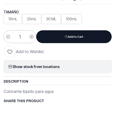
TAMAÑO
10mL
20mL
30 ML
100mL
Add to Cart
Quantity
Add to Wishlist
Show stock from locations
DESCRIPTION
Colorante líquido para agua
SHARE THIS PRODUCT