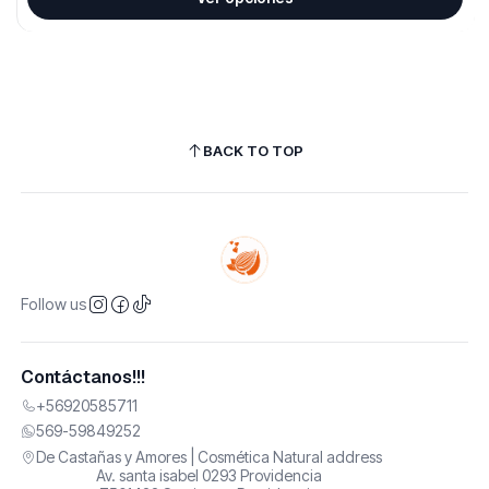
BACK TO TOP
Follow us
Contáctanos!!!
+56920585711
569-59849252
De Castañas y Amores | Cosmética Natural address
Av. santa isabel 0293 Providencia