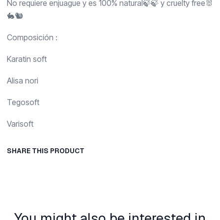
No requiere enjuague y es 100% natural🍃🍃 y cruelty free🐰
🐇🐿️
Composición :
Karatin soft
Alisa nori
Tegosoft
Varisoft
SHARE THIS PRODUCT
You might also be interested in