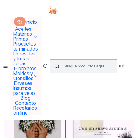
Tus sueños se concretan aquí !!!
Inicio
Productos terminados
Inicio
Alisa intensiv 🤗100% alisado natural
Aceites
Materias
Primas
Productos
terminados
Flores, tes
y frutas
secas
Hidrolatos
Moldes y
utensilios
Envases
Insumos
para velas
Blog
Contacto
Recetarios
on line