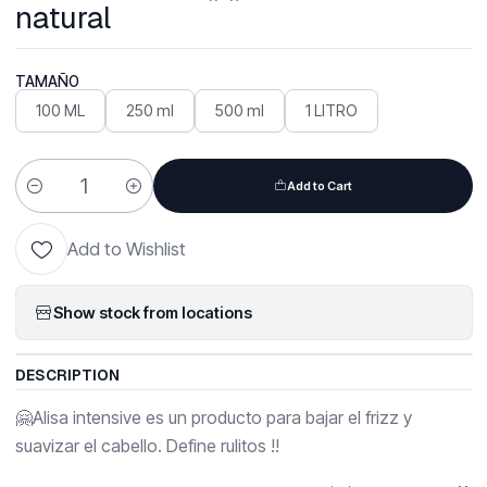
natural
TAMAÑO
100 ML
250 ml
500 ml
1 LITRO
Add to Cart
Quantity
Add to Wishlist
Show stock from locations
DESCRIPTION
🤗Alisa intensive es un producto para bajar el frizz y
suavizar el cabello. Define rulitos !!