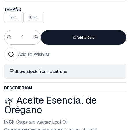
TAMAÑO
5mL
10mL
Add to Cart
Quantity
Add to Wishlist
Show stock from locations
DESCRIPTION
🌿 Aceite Esencial de
Orégano
INCI:
Origanum vulgare
Leaf Oil
Componentes principales:
carvacrol, timol