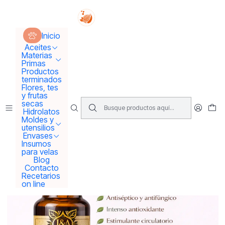
Tus sueños se concretan aquí !!!
Inicio
Aceites
Aceites Esenciales
Aceite Esencial de Orégano
Inicio
Aceites
Materias
Primas
Productos
terminados
Flores, tes
y frutas
secas
Hidrolatos
Moldes y
utensilios
Envases
Insumos
para velas
Blog
Contacto
Recetarios
on line