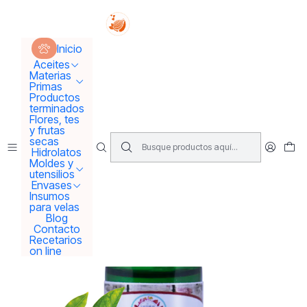
Tus sueños se concretan aquí !!!
Inicio
Aceites
Aceites Esenciales
A. Esencial Petitgrain
Inicio
Aceites
Materias
Primas
Productos
terminados
Flores, tes
y frutas
secas
Hidrolatos
Moldes y
utensilios
Envases
Insumos
para velas
Blog
Contacto
Recetarios
on line